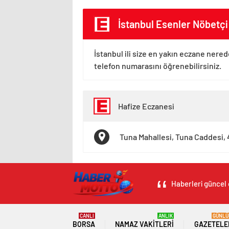
İstanbul Esenler Nöbetçi
İstanbul ili size en yakın eczane nered
telefon numarasını öğrenebilirsiniz.
Hafize Eczanesi
Tuna Mahallesi, Tuna Caddesi, 
Haberleri güncel 
CANLI
ANLIK
GÜNLÜ
BORSA
NAMAZ VAKITLERI
GAZETELE