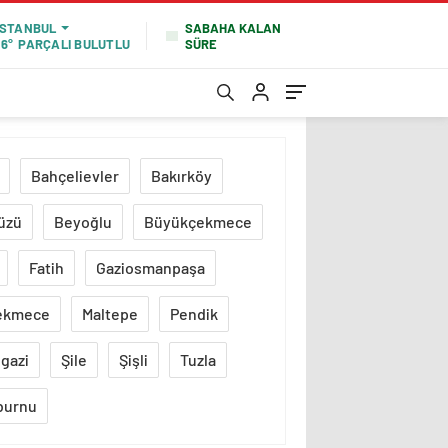
SABAHA KALAN
İSTANBUL
SÜRE
16°
PARÇALI BULUTLU
Bahçelievler
Bakırköy
üzü
Beyoğlu
Büyükçekmece
Fatih
Gaziosmanpaşa
ekmece
Maltepe
Pendik
gazi
Şile
Şişli
Tuzla
burnu