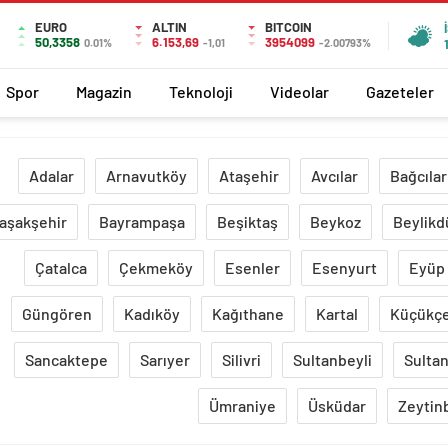
EURO
ALTIN
BITCOIN
50,3358
6.153,69
3954099
0.01%
-1,01
-2.00793%
Spor
Magazin
Teknoloji
Videolar
Gazeteler
Adalar
Arnavutköy
Ataşehir
Avcılar
Bağcılar
aşakşehir
Bayrampaşa
Beşiktaş
Beykoz
Beylikd
Çatalca
Çekmeköy
Esenler
Esenyurt
Eyüp
Güngören
Kadıköy
Kağıthane
Kartal
Küçükç
Sancaktepe
Sarıyer
Silivri
Sultanbeyli
Sultan
Ümraniye
Üsküdar
Zeytin