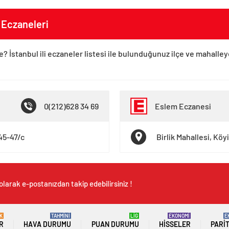
 Eczaneleri
e? İstanbul ili eczaneler listesi ile bulunduğunuz ilçe ve mahalle
0(212)628 34 69
Eslem Eczanesi
45-47/c
Birlik Mahallesi, Köy
olarak e-postanızdan takip edebilirsiniz !
K
TAHMİNİ
LİG
EKONOMİ
E
R
HAVA DURUMU
PUAN DURUMU
HISSELER
PARI