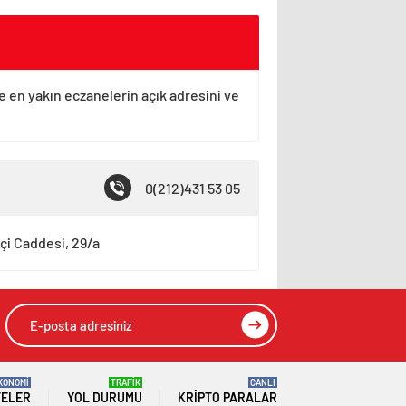
ye en yakın eczanelerin açık adresini ve
0(212)431 53 05
içi Caddesi, 29/a
KONOMİ
TRAFİK
CANLI
TELER
YOL DURUMU
KRIPTO PARALAR