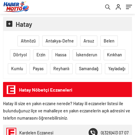
Hatay
Altınözü
Antakya-Defne
Arsuz
Belen
Dörtyol
Erzin
Hassa
İskenderun
Kırıkhan
Kumlu
Payas
Reyhanlı
Samandağ
Yayladağı
Hatay Nöbetçi Eczaneleri
Hatay ili size en yakın eczane nerede? Hatay ili eczaneler listesi ile
bulunduğunuz ilçe ve mahalleye en yakın eczanelerin açık adresini ve
telefon numarasını öğrenebilirsiniz.
Kardelen Eczanesi
0(326)413 07 07