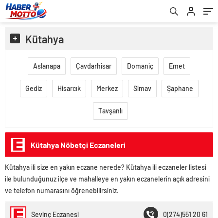
Kütahya
Aslanapa
Çavdarhisar
Domaniç
Emet
Gediz
Hisarcık
Merkez
Simav
Şaphane
Tavşanlı
Kütahya Nöbetçi Eczaneleri
Kütahya ili size en yakın eczane nerede? Kütahya ili eczaneler listesi
ile bulunduğunuz ilçe ve mahalleye en yakın eczanelerin açık adresini
ve telefon numarasını öğrenebilirsiniz.
Sevinç Eczanesi
0(274)551 20 61