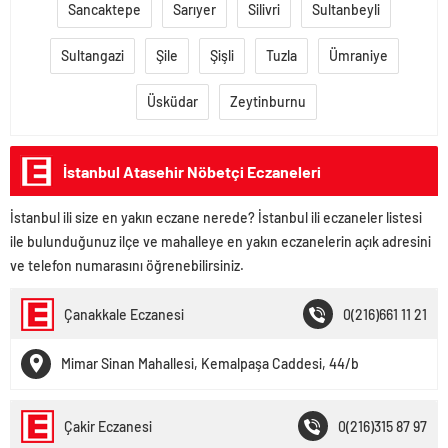
Sancaktepe
Sarıyer
Silivri
Sultanbeyli
Sultangazi
Şile
Şişli
Tuzla
Ümraniye
Üsküdar
Zeytinburnu
İstanbul Atasehir Nöbetçi Eczaneleri
İstanbul ili size en yakın eczane nerede? İstanbul ili eczaneler listesi
ile bulunduğunuz ilçe ve mahalleye en yakın eczanelerin açık adresini
ve telefon numarasını öğrenebilirsiniz.
Çanakkale Eczanesi
0(216)661 11 21
Mimar Sinan Mahallesi, Kemalpaşa Caddesi, 44/b
Çakir Eczanesi
0(216)315 87 97