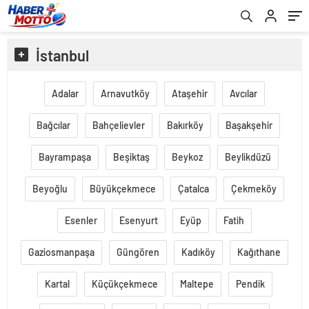
İstanbul
Adalar
Arnavutköy
Ataşehir
Avcılar
Bağcılar
Bahçelievler
Bakırköy
Başakşehir
Bayrampaşa
Beşiktaş
Beykoz
Beylikdüzü
Beyoğlu
Büyükçekmece
Çatalca
Çekmeköy
Esenler
Esenyurt
Eyüp
Fatih
Gaziosmanpaşa
Güngören
Kadıköy
Kağıthane
Kartal
Küçükçekmece
Maltepe
Pendik