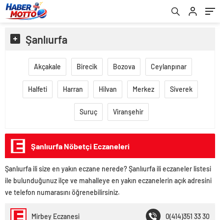
Şanlıurfa
Akçakale
Birecik
Bozova
Ceylanpınar
Halfeti
Harran
Hilvan
Merkez
Siverek
Suruç
Viranşehir
Şanlıurfa Nöbetçi Eczaneleri
Şanlıurfa ili size en yakın eczane nerede? Şanlıurfa ili eczaneler listesi
ile bulunduğunuz ilçe ve mahalleye en yakın eczanelerin açık adresini
ve telefon numarasını öğrenebilirsiniz.
Mirbey Eczanesi
0(414)351 33 30