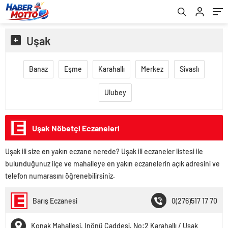
Uşak
Banaz
Eşme
Karahallı
Merkez
Sivaslı
Ulubey
Uşak Nöbetçi Eczaneleri
Uşak ili size en yakın eczane nerede? Uşak ili eczaneler listesi ile
bulunduğunuz ilçe ve mahalleye en yakın eczanelerin açık adresini ve
telefon numarasını öğrenebilirsiniz.
Barış Eczanesi
0(276)517 17 70
Konak Mahallesi, Inönü Caddesi, No:2 Karahallı / Usak