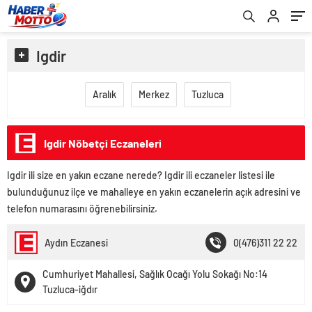
Igdir
Aralık
Merkez
Tuzluca
Igdir Nöbetçi Eczaneleri
Igdir ili size en yakın eczane nerede? Igdir ili eczaneler listesi ile
bulunduğunuz ilçe ve mahalleye en yakın eczanelerin açık adresini ve
telefon numarasını öğrenebilirsiniz.
Aydın Eczanesi
0(476)311 22 22
Cumhuriyet Mahallesi, Sağlık Ocağı Yolu Sokağı No:14
Tuzluca-iğdır