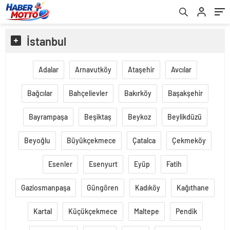
İstanbul
Adalar
Arnavutköy
Ataşehir
Avcılar
Bağcılar
Bahçelievler
Bakırköy
Başakşehir
Bayrampaşa
Beşiktaş
Beykoz
Beylikdüzü
Beyoğlu
Büyükçekmece
Çatalca
Çekmeköy
Esenler
Esenyurt
Eyüp
Fatih
Gaziosmanpaşa
Güngören
Kadıköy
Kağıthane
Kartal
Küçükçekmece
Maltepe
Pendik