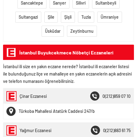
Sancaktepe
Sarıyer
Silivri
Sultanbeyli
Sultangazi
Şile
Şişli
Tuzla
Ümraniye
Üsküdar
Zeytinburnu
İstanbul Buyukcekmece Nöbetçi Eczaneleri
İstanbul ili size en yakın eczane nerede? İstanbul ili eczaneler listesi
ile bulunduğunuz ilçe ve mahalleye en yakın eczanelerin açık adresini
ve telefon numarasını öğrenebilirsiniz.
Çinar Eczanesi
0(212)859 07 10
Türkoba Mahallesi Atatürk Caddesi 247/b
Yağmur Eczanesi
0(212)883 61 75