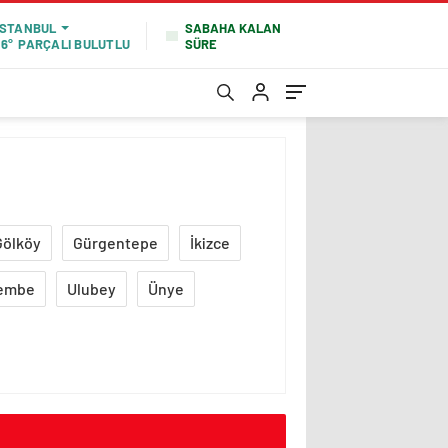
SABAHA KALAN
İSTANBUL
SÜRE
16°
PARÇALI BULUTLU
Gölköy
Gürgentepe
İkizce
embe
Ulubey
Ünye