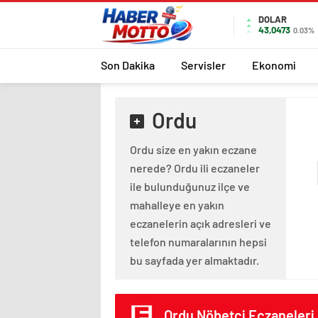
DOLAR
43,0473
0.03%
Son Dakika
Servisler
Ekonomi
Ordu
Ordu size en yakın eczane
nerede? Ordu ili eczaneler
ile bulunduğunuz ilçe ve
mahalleye en yakın
eczanelerin açık adresleri ve
telefon numaralarının hepsi
bu sayfada yer almaktadır.
Ordu Nöbetçi Eczaneleri