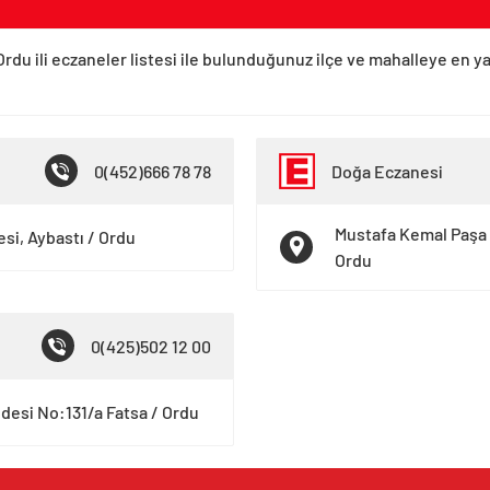
Ordu ili eczaneler listesi ile bulunduğunuz ilçe ve mahalleye en y
0(452)666 78 78
Doğa Eczanesi
Mustafa Kemal Paşa 
si, Aybastı / Ordu
Ordu
0(425)502 12 00
desi No:131/a Fatsa / Ordu