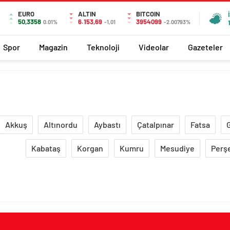
EURO
ALTIN
BITCOIN
50,3358
6.153,69
3954099
0.01%
-1,01
-2.00793%
Spor
Magazin
Teknoloji
Videolar
Gazeteler
Akkuş
Altınordu
Aybastı
Çatalpınar
Fatsa
Kabataş
Korgan
Kumru
Mesudiye
Perş