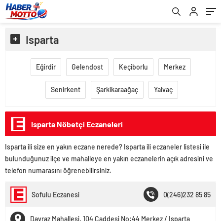
Isparta
Eğirdir
Gelendost
Keçiborlu
Merkez
Senirkent
Şarkikaraağaç
Yalvaç
Isparta Nöbetçi Eczaneleri
Isparta ili size en yakın eczane nerede? Isparta ili eczaneler listesi ile
bulunduğunuz ilçe ve mahalleye en yakın eczanelerin açık adresini ve
telefon numarasını öğrenebilirsiniz.
Sofulu Eczanesi
0(246)232 85 85
Davraz Mahallesi, 104 Caddesi No:44 Merkez / Isparta