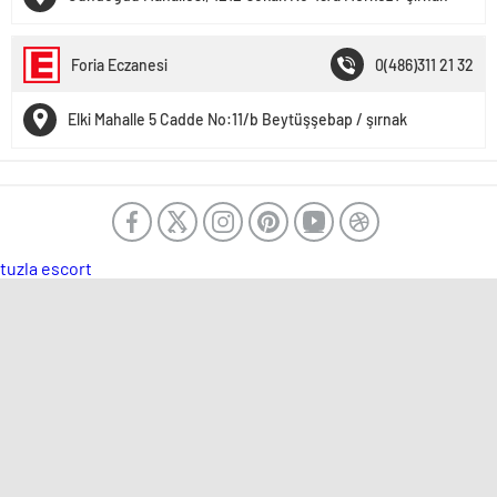
Foria Eczanesi
0(486)311 21 32
Elki Mahalle 5 Cadde No:11/b Beytüşşebap / şırnak
tuzla escort