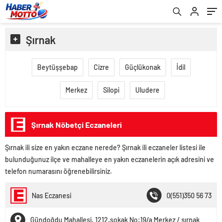
Şırnak
Beytüşşebap
Cizre
Güçlükonak
İdil
Merkez
Silopi
Uludere
Şırnak Nöbetçi Eczaneleri
Şırnak ili size en yakın eczane nerede? Şırnak ili eczaneler listesi ile
bulunduğunuz ilçe ve mahalleye en yakın eczanelerin açık adresini ve
telefon numarasını öğrenebilirsiniz.
Nas Eczanesi
0(551)350 56 73
Gündoğdu Mahallesi, 1212.sokak No:19/a Merkez / şırnak