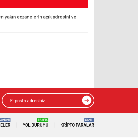
en yakın eczanelerin açık adresini ve
KONOMİ
TRAFİK
CANLI
TELER
YOL DURUMU
KRIPTO PARALAR