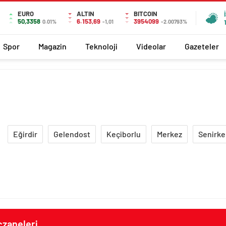
EURO
ALTIN
BITCOIN
50,3358
6.153,69
3954099
0.01%
-1,01
-2.00793%
Spor
Magazin
Teknoloji
Videolar
Gazeteler
Eğirdir
Gelendost
Keçiborlu
Merkez
Senirke
czaneleri