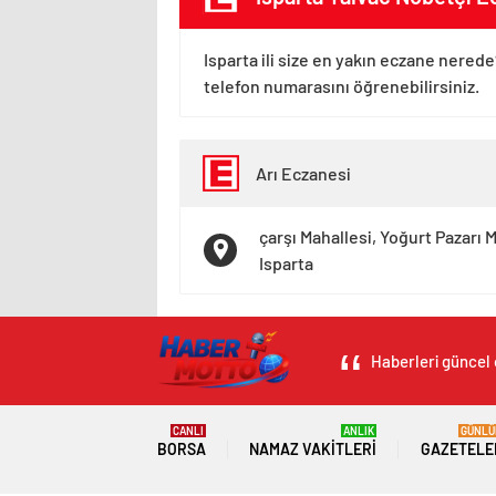
Isparta ili size en yakın eczane nerede
telefon numarasını öğrenebilirsiniz.
Arı Eczanesi
çarşı Mahallesi, Yoğurt Pazarı 
Isparta
Haberleri güncel 
CANLI
ANLIK
GÜNLÜ
BORSA
NAMAZ VAKITLERI
GAZETELE