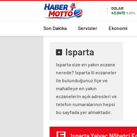
DOLAR
43,0473
0.03%
Son Dakika
Servisler
Ekonomi
Isparta
Isparta size en yakın eczane
nerede? Isparta ili eczaneler
ile bulunduğunuz ilçe ve
mahalleye en yakın
eczanelerin açık adresleri ve
telefon numaralarının hepsi
bu sayfada yer almaktadır.
Isparta Yalvac Nöbetçi E