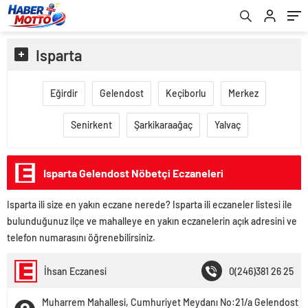
Isparta
Eğirdir
Gelendost
Keçiborlu
Merkez
Senirkent
Şarkikaraağaç
Yalvaç
Isparta Gelendost Nöbetçi Eczaneleri
Isparta ili size en yakın eczane nerede? Isparta ili eczaneler listesi ile
bulunduğunuz ilçe ve mahalleye en yakın eczanelerin açık adresini ve
telefon numarasını öğrenebilirsiniz.
İhsan Eczanesi
0(246)381 26 25
Muharrem Mahallesi, Cumhuriyet Meydanı No:21/a Gelendost