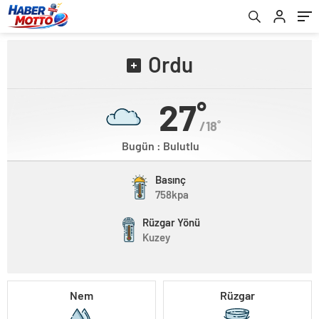
Ordu
27˚
/18˚
Bugün : Bulutlu
Basınç
758kpa
Rüzgar Yönü
Kuzey
Nem
Rüzgar