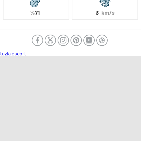
%
71
3
km/s
tuzla escort