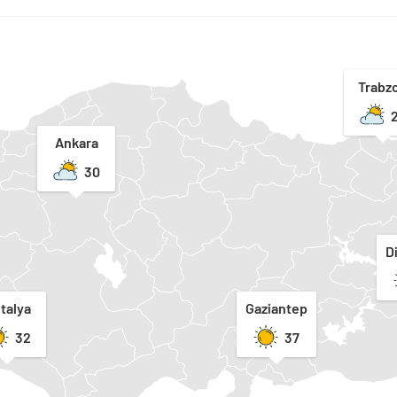
Trabz
Ankara
30
D
talya
Gaziantep
32
37