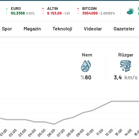
EURO
ALTIN
BITCOIN
50,3358
6.153,69
3954099
0.01%
-1,01
-2.00793%
Spor
Magazin
Teknoloji
Videolar
Gazeteler
Nem
Rüzgar
%
60
3,4
km/s
01:00
02:00
03:00
04:00
05:00
06:00
07:00
08:00
09:00
10:00
11:00
12:00
13:00
14:00
15: