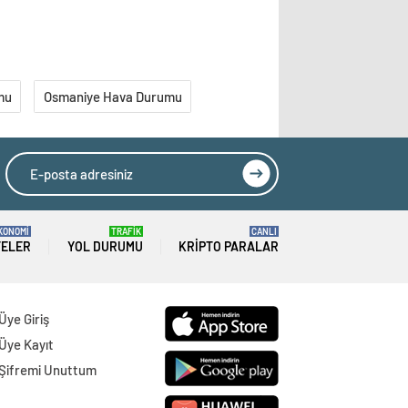
mu
Osmaniye Hava Durumu
KONOMİ
TRAFİK
CANLI
TELER
YOL DURUMU
KRIPTO PARALAR
Üye Giriş
Üye Kayıt
Şifremi Unuttum