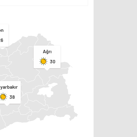
on
26
Ağrı
30
iyarbakır
38