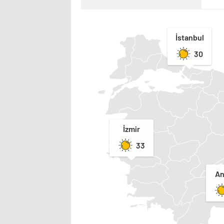
İstanbul
30
İzmir
33
An