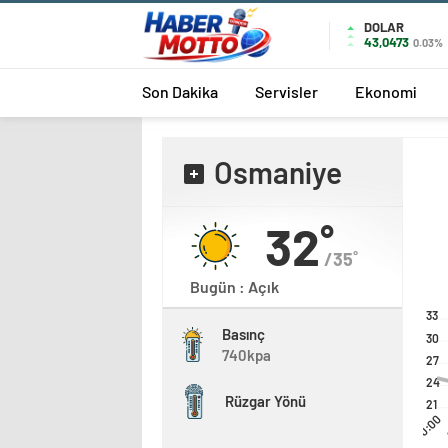
DOLAR
43,0473
0.03%
Son Dakika
Servisler
Ekonomi
Osmaniye
32˚
/35˚
Bugün : Açık
33
Basınç
30
740kpa
27
24
Rüzgar Yönü
21
00:00