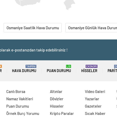
Osmaniye Saatlik Hava Durumu
Osmaniye Günlük Hava Duru
olarak e-postanızdan takip edebilirsiniz !
K
TAHMİNİ
LİG
EKONOMİ
E
R
HAVA DURUMU
PUAN DURUMU
HISSELER
PARI
Canlı Borsa
Altınlar
Video Galeri
Namaz Vakitleri
Dövizler
Yazarlar
Puan Durumu
Hisseler
Gazeteler
Örnek Burç Yorumu
Kripto Paralar
Sıcak Haber