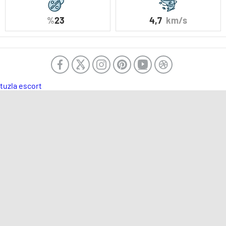
%
23
4,7
km/s
tuzla escort