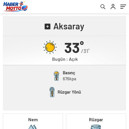
Aksaray
33˚
/31˚
Bugün : Açık
Basınç
676kpa
Rüzgar Yönü
Nem
Rüzgar