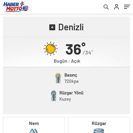
Denizli
36˚
/34˚
Bugün : Açık
Basınç
720kpa
Rüzgar Yönü
Kuzey
Nem
Rüzgar