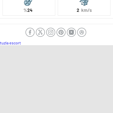
%
24
2
km/s
tuzla escort