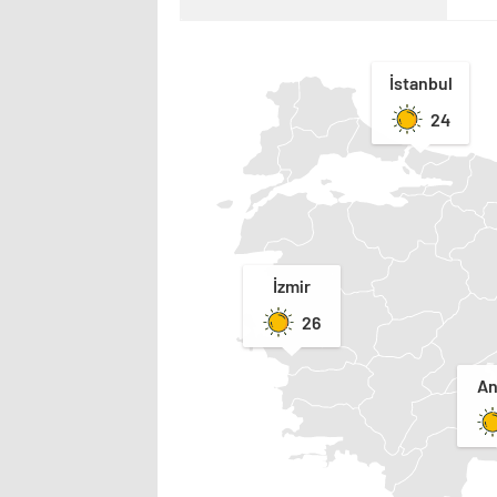
İstanbul
24
İzmir
26
An