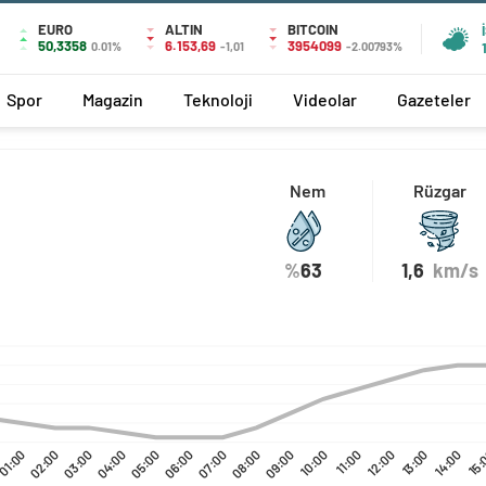
EURO
ALTIN
BITCOIN
50,3358
6.153,69
3954099
0.01%
-1,01
-2.00793%
Spor
Magazin
Teknoloji
Videolar
Gazeteler
Nem
Rüzgar
%
63
1,6
km/s
01:00
02:00
03:00
04:00
05:00
06:00
07:00
08:00
09:00
10:00
11:00
12:00
13:00
14:00
15: