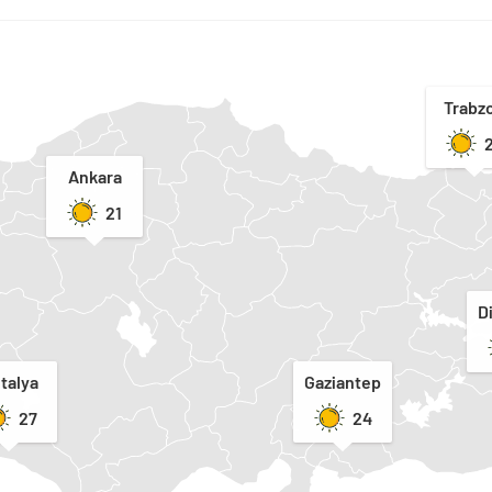
Trabz
Ankara
21
D
talya
Gaziantep
27
24