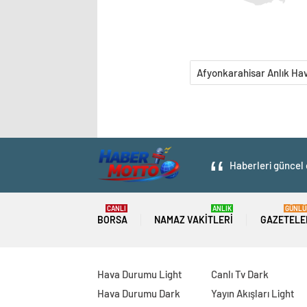
Afyonkarahisar Anlık H
Haberleri güncel 
CANLI
ANLIK
GÜNLÜ
BORSA
NAMAZ VAKITLERI
GAZETELE
Hava Durumu Light
Canlı Tv Dark
Hava Durumu Dark
Yayın Akışları Light