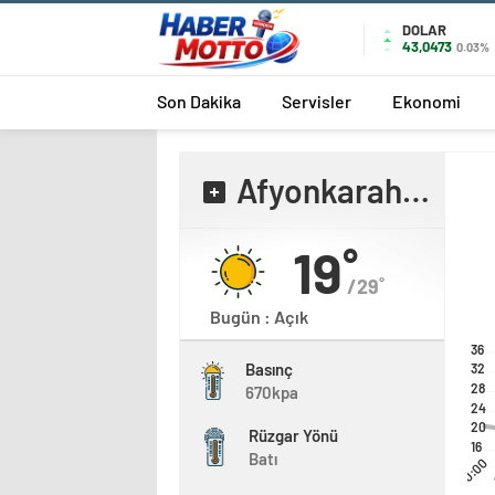
DOLAR
43,0473
0.03%
Son Dakika
Servisler
Ekonomi
Afyonkarahisar
19˚
/29˚
Bugün : Açık
36
Basınç
32
28
670kpa
24
20
Rüzgar Yönü
16
Batı
00:00