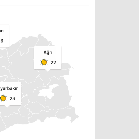
on
23
Ağrı
22
iyarbakır
23