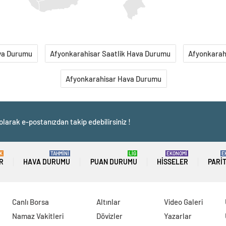
ava Durumu
Afyonkarahisar Saatlik Hava Durumu
Afyonkarah
Afyonkarahisar Hava Durumu
olarak e-postanızdan takip edebilirsiniz !
K
TAHMİNİ
LİG
EKONOMİ
E
R
HAVA DURUMU
PUAN DURUMU
HISSELER
PARI
Canlı Borsa
Altınlar
Video Galeri
Namaz Vakitleri
Dövizler
Yazarlar