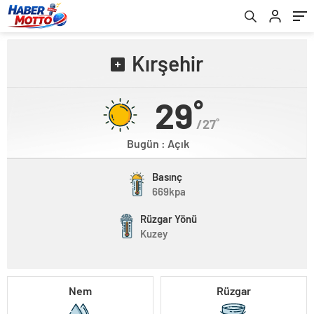
Kırşehir
29˚
/27˚
Bugün : Açık
Basınç
669kpa
Rüzgar Yönü
Kuzey
Nem
Rüzgar