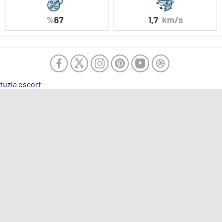
%
67
1,7
km/s
tuzla escort