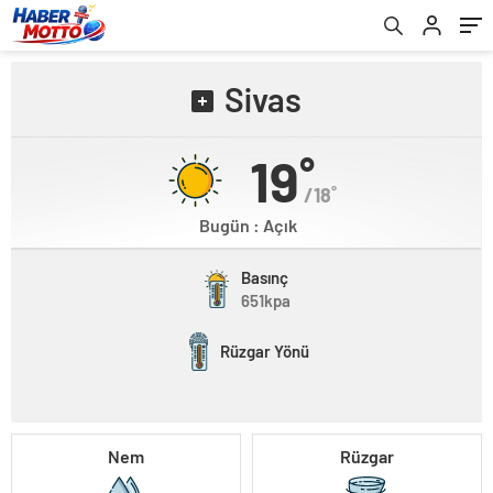
Sivas
19˚
/18˚
Bugün : Açık
Basınç
651kpa
Rüzgar Yönü
Nem
Rüzgar