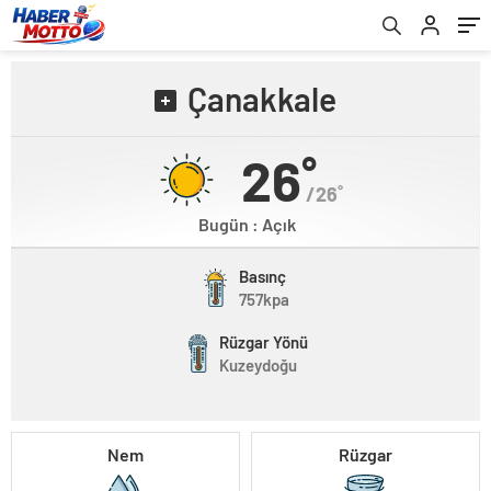
Çanakkale
26˚
/26˚
Bugün : Açık
Basınç
757kpa
Rüzgar Yönü
Kuzeydoğu
Nem
Rüzgar