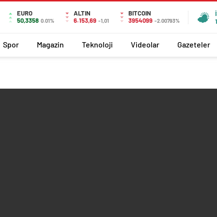
EURO
ALTIN
BITCOIN
50,3358
6.153,69
3954099
0.01%
-1,01
-2.00793%
Spor
Magazin
Teknoloji
Videolar
Gazeteler