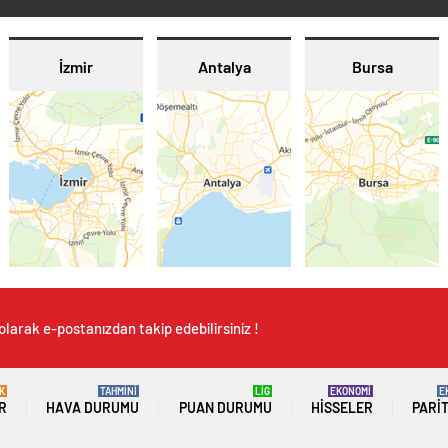
İzmir
Antalya
Bursa
olarak e-postanızdan takip edebilirsiniz !
K
TAHMİNİ
LİG
EKONOMİ
E
R
HAVA DURUMU
PUAN DURUMU
HISSELER
PARI