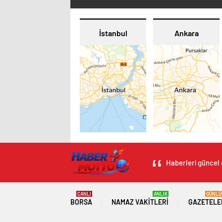
İstanbul
Ankara
Haberleri güncel 
CANLI
ANLIK
GÜNLÜ
BORSA
NAMAZ VAKITLERI
GAZETELE