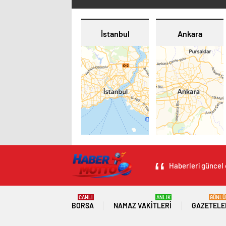
İstanbul
Ankara
Haberleri güncel 
CANLI
ANLIK
GÜNLÜ
BORSA
NAMAZ VAKITLERI
GAZETELE