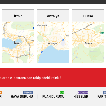
İzmir
Antalya
Bursa
olarak e-postanızdan takip edebilirsiniz !
K
TAHMİNİ
LİG
EKONOMİ
E
R
HAVA DURUMU
PUAN DURUMU
HISSELER
PARI