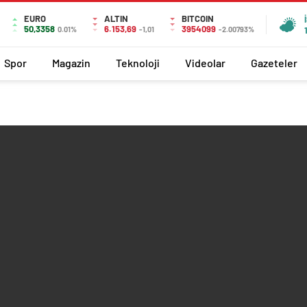
EURO
ALTIN
BITCOIN
50,3358
6.153,69
3954099
0.01%
-1,01
-2.00793%
Spor
Magazin
Teknoloji
Videolar
Gazeteler