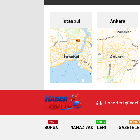
İstanbul
Ankara
Haberleri güncel 
CANLI
ANLIK
GÜNLÜ
BORSA
NAMAZ VAKITLERI
GAZETELE