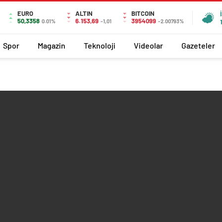
EURO
ALTIN
BITCOIN
50,3358
6.153,69
3954099
0.01%
-1,01
-2.00793%
Spor
Magazin
Teknoloji
Videolar
Gazeteler