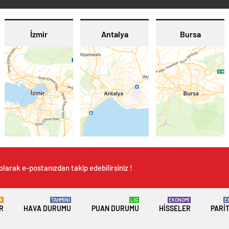
İzmir
Antalya
Bursa
olarak e-postanızdan takip edebilirsiniz !
K
TAHMİNİ
LİG
EKONOMİ
E
R
HAVA DURUMU
PUAN DURUMU
HISSELER
PARI