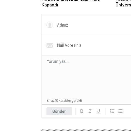
Kapandı
Ünivers
Program
Ettiriyo
En az 10 karakter gerekli
Gönder