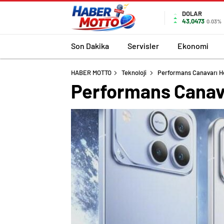
DOLAR
43,0473
0.03%
Son Dakika
Servisler
Ekonomi
HABER MOTTO
Teknoloji
Performans Canavarı Ho
Performans Canava