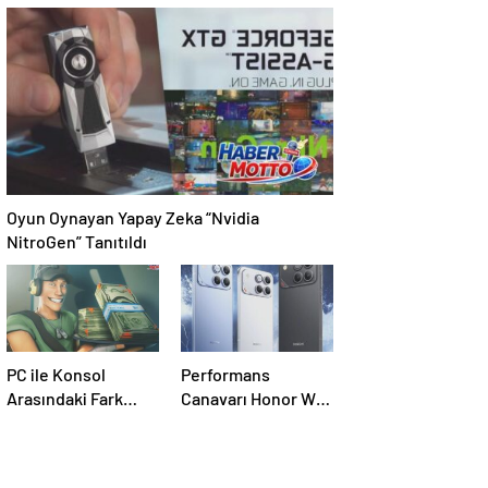
Göreve Başladı
Yakında
Yaygınlaşacak
Oyun Oynayan Yapay Zeka “Nvidia
NitroGen” Tanıtıldı
PC ile Konsol
Performans
Arasındaki Fark
Canavarı Honor Win
Kapandı
Yakında Geliyor