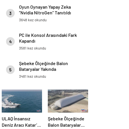
Oyun Oynayan Yapay Zeka
“Nvidia NitroGen” Tanıtıldı
3
3648 kez okundu
PC ile Konsol Arasındaki Fark
Kapandı
4
3581 kez okundu
Şebeke Ölçeğinde Balon
Bataryalar Yakında
5
Yaygınlaşacak
3481 kez okundu
ULAQ İnsansız
Şebeke Ölçeğinde
Deniz Aracı Katar’da
Balon Bataryalar