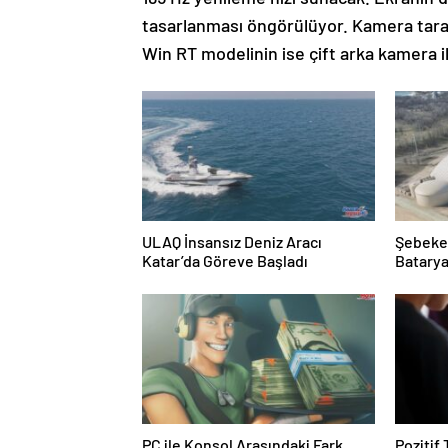
tasarlanması öngörülüyor. Kamera tara
Win RT modelinin ise çift arka kamera i
ULAQ İnsansız Deniz Aracı
Şebeke
Katar’da Göreve Başladı
Batarya
PC ile Konsol Arasındaki Fark
Pozitif