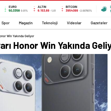
EURO
ALTIN
BITCOIN
50,3358
6.153,69
3954099
0.01%
-1,01
-2.00793%
Spor
Magazin
Teknoloji
Videolar
Gazeteler
nor Win Yakında Geliyor
rı Honor Win Yakında Geli