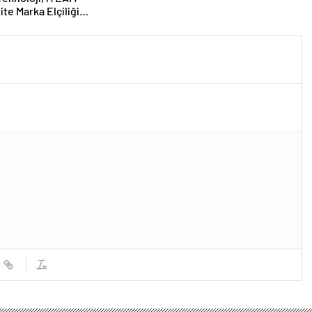
ite Marka Elçiliği
ı İçin Başvuruları Devam
r