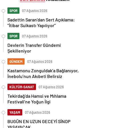
SPOR
07 Ağustos 2026
Sadettin Saran’dan Sert Açıklama:
“İtibar Suikastı Yapılıyor”
SPOR
07 Ağustos 2026
Devlerin Transfer Gündemi
Şekilleniyor
GÜNDEM
07 Ağustos 2026
Kastamonu Zonguldak’a Bağlanıyor,
İnebolu’nun Akıbeti Belirsiz
KÜLTÜR-SANAT
07 Ağustos 2026
Tekirdağ’da Hamsi ve Mıhlama
Festivali’ne Yoğun İlgi
YAŞAM
07 Ağustos 2026
BUGÜN EN UZUN GECEYİ SİNOP
YAŞAYACAK