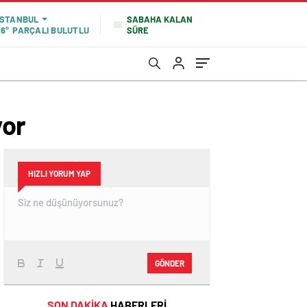
SABAHA KALAN
İSTANBUL
SÜRE
16°
PARÇALI BULUTLU
yor
HIZLI YORUM YAP
GÖNDER
SON DAKİKA
HABERLERİ