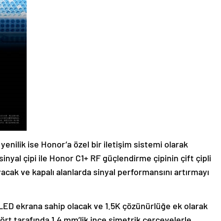
yenilik ise Honor’a özel bir iletişim sistemi olarak
sinyal çipi ile Honor C1+ RF güçlendirme çipinin çift çipli
yacak ve kapalı alanlarda sinyal performansını artırmayı
LED ekrana sahip olacak ve 1.5K çözünürlüğe ek olarak
ört tarafında 1.4 mm’lik ince simetrik çerçevelerle