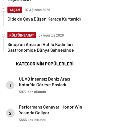
YAŞAM
07 Ağustos 2026
Cide’de Çaya Düşen Karaca Kurtarıldı
KÜLTÜR-SANAT
07 Ağustos 2026
Sinop’un Amazon Ruhlu Kadınları
Gastronomide Dünya Sahnesinde
KATEGORİNİN POPÜLERLERİ
ULAQ İnsansız Deniz Aracı
Katar’da Göreve Başladı
1
5972 kez okundu
Performans Canavarı Honor Win
Yakında Geliyor
2
3663 kez okundu