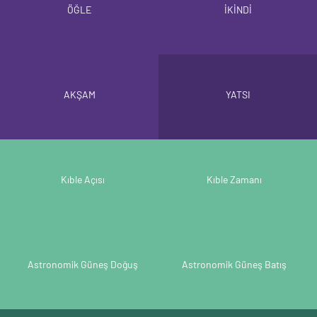
ÖĞLE
İKİNDİ
AKŞAM
YATSI
Kıble Açısı
Kıble Zamanı
Astronomik Güneş Doğuş
Astronomik Güneş Batış