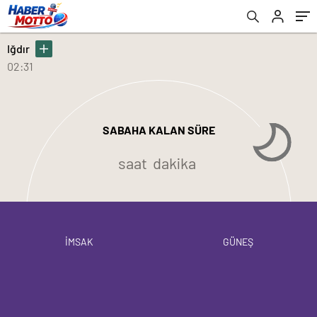
Iğdır
02:31
SABAHA KALAN SÜRE
saat
dakika
İMSAK
GÜNEŞ