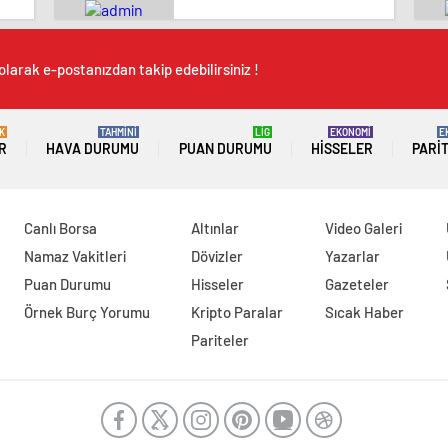
olarak e-postanızdan takip edebilirsiniz !
K
TAHMİNİ
LİG
EKONOMİ
E
R
HAVA DURUMU
PUAN DURUMU
HISSELER
PARI
Canlı Borsa
Altınlar
Video Galeri
Namaz Vakitleri
Dövizler
Yazarlar
Puan Durumu
Hisseler
Gazeteler
Örnek Burç Yorumu
Kripto Paralar
Sıcak Haber
Pariteler