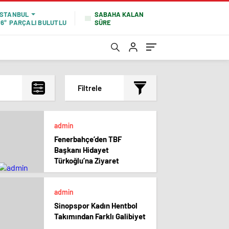
SABAHA KALAN
İSTANBUL
SÜRE
16°
PARÇALI BULUTLU
Filtrele
En çok okunanlar
admin
En az okunanlar
Fenerbahçe’den TBF
Yorum Sayısına Göre
Başkanı Hidayet
En yeniler
Türkoğlu’na Ziyaret
En eskiler
admin
Sinopspor Kadın Hentbol
Takımından Farklı Galibiyet