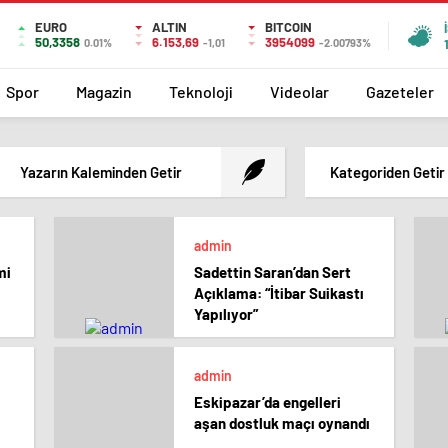
EURO
ALTIN
BITCOIN
50,3358
6.153,69
3954099
0.01%
-1,01
-2.00793%
Spor
Magazin
Teknoloji
Videolar
Gazeteler
Yazarın Kaleminden Getir
Kategoriden Getir
admin
mi
Sadettin Saran’dan Sert
Açıklama: “İtibar Suikastı
Yapılıyor”
admin
Eskipazar’da engelleri
aşan dostluk maçı oynandı