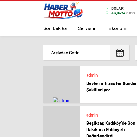
DOLAR
43,0473
0.03%
Son Dakika
Servisler
Ekonomi
admin
Devlerin Transfer Günde
Şekilleniyor
admin
Beşiktaş Kadıköy’de Son
Dakikada Galibiyeti
Değerlendirdi