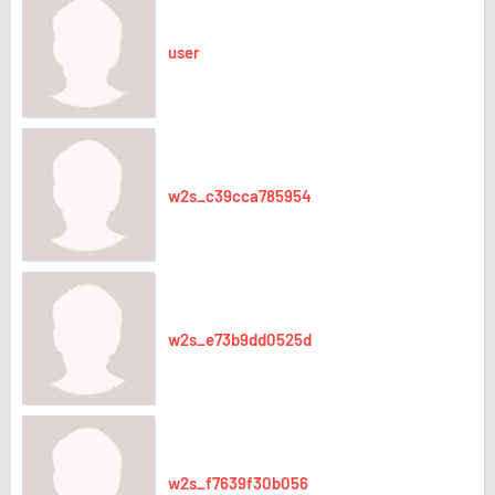
user
w2s_c39cca785954
w2s_e73b9dd0525d
w2s_f7639f30b056