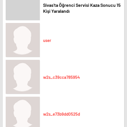
Sivas'ta Öğrenci Servisi Kaza Sonucu 15
Kişi Yaralandı
user
w2s_c39cca785954
w2s_e73b9dd0525d